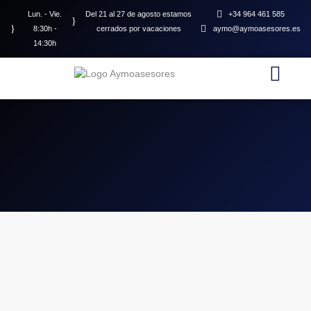
Lun. - Vie.
Del 21 al 27 de agosto estamos
+34 964 461 585
8:30h -
cerrados por vacaciones
aymo@aymoasesores.es
14:30h