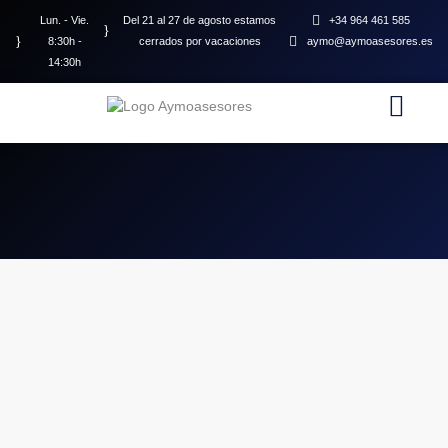
Lun. - Vie.
Del 21 al 27 de agosto estamos
+34 964 461 585
8:30h -
cerrados por vacaciones
aymo@aymoasesores.es
14:30h